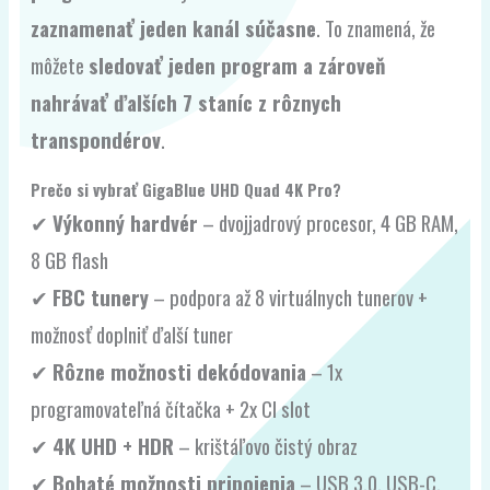
zaznamenať jeden kanál súčasne
. To znamená, že
môžete
sledovať jeden program a zároveň
nahrávať ďalších 7 staníc z rôznych
transpondérov
.
Prečo si vybrať GigaBlue UHD Quad 4K Pro?
✔
Výkonný hardvér
– dvojjadrový procesor, 4 GB RAM,
8 GB flash
✔
FBC tunery
– podpora až 8 virtuálnych tunerov +
možnosť doplniť ďalší tuner
✔
Rôzne možnosti dekódovania
– 1x
programovateľná čítačka + 2x CI slot
✔
4K UHD + HDR
– krištáľovo čistý obraz
✔
Bohaté možnosti pripojenia
– USB 3.0, USB-C,