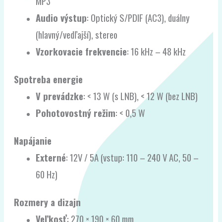
MP3
Audio výstup
: Optický S/PDIF (AC3), duálny
(hlavný/vedľajší), stereo
Vzorkovacie frekvencie
: 16 kHz – 48 kHz
Spotreba energie
V prevádzke
: < 13 W (s LNB), < 12 W (bez LNB)
Pohotovostný režim
: < 0,5 W
Napájanie
Externé
: 12V / 5A (vstup: 110 – 240 V AC, 50 –
60 Hz)
Rozmery a dizajn
Veľkosť
: 270 × 190 × 60 mm