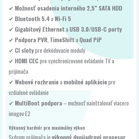
✔
Možnosť osadenia interného 2,5” SATA HDD
✔
Bluetooth 5.4
a
Wi-Fi 5
✔
Gigabitový Ethernet
a
USB 3.0/USB-C porty
✔
Podpora PVR
,
TimeShift
a
Quad PiP
✔
CI sloty
pre dekódovacie moduly
✔
HDMI CEC
pre synchronizované ovládanie TV a
prijímača
✔
Webové rozhranie
a
mobilné aplikácie
pre
vzdialené ovládanie
✔
MultiBoot podpora
– možnosť nainštalovať viacero
imagov E2
Výkonný hardvér pre maximálny výkon
Srdcom prijímača je
výkonný dvojjadrový procesor