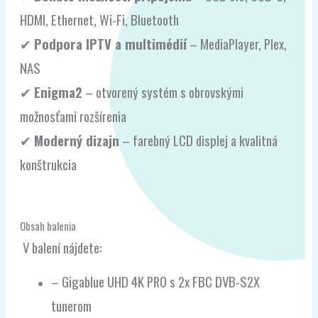
HDMI, Ethernet, Wi-Fi, Bluetooth
✔
Podpora IPTV a multimédií
– MediaPlayer, Plex,
NAS
✔
Enigma2
– otvorený systém s obrovskými
možnosťami rozšírenia
✔
Moderný dizajn
– farebný LCD displej a kvalitná
konštrukcia
Obsah balenia
V balení nájdete:
– Gigablue UHD 4K PRO s 2x FBC DVB-S2X
tunerom