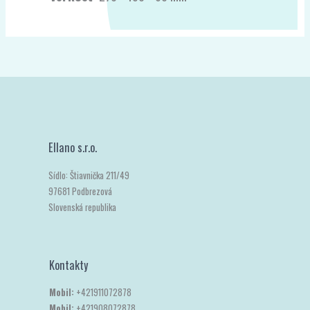
Ellano s.r.o.
Sídlo: Štiavnička 211/49
97681 Podbrezová
Slovenská republika
Kontakty
Mobil:
+421911072878
Mobil:
+421908072878