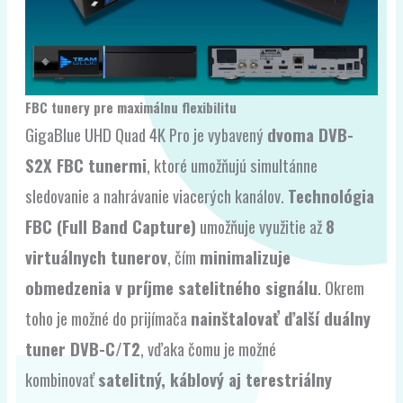
FBC tunery pre maximálnu flexibilitu
GigaBlue UHD Quad 4K Pro je vybavený
dvoma DVB-
S2X FBC tunermi
, ktoré umožňujú simultánne
sledovanie a nahrávanie viacerých kanálov.
Technológia
FBC (Full Band Capture)
umožňuje využitie až
8
virtuálnych tunerov
, čím
minimalizuje
obmedzenia v príjme satelitného signálu
. Okrem
toho je možné do prijímača
nainštalovať ďalší duálny
tuner DVB-C/T2
, vďaka čomu je možné
kombinovať
satelitný, káblový aj terestriálny