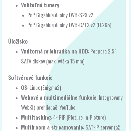
Voliteľné tunery
:
PnP Gigablue duálny DVB-S2X v2
PnP Gigablue duálny DVB-C/T2 v2 (H.265)
Úložisko
Vnútorná priehradka na HDD
: Podpora 2,5″
SATA diskov (max. výška 15 mm)
Softvérové funkcie
OS
: Linux (Enigma2)
Webové a multimediálne funkcie
: Integrovaný
WebKit prehliadač, YouTube
Multitasking
: 4× PIP (Picture-in-Picture)
Multiroom a streamovanie
: SAT>IP server (až