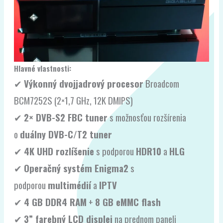
Hlavné vlastnosti:
✔
Výkonný dvojjadrový procesor
Broadcom
BCM7252S (2×1,7 GHz, 12K DMIPS)
✔
2× DVB-S2 FBC tuner
s možnosťou rozšírenia
o
duálny DVB-C/T2 tuner
✔
4K UHD rozlíšenie
s podporou
HDR10
a
HLG
✔
Operačný systém Enigma2
s
podporou
multimédií
a
IPTV
✔
4 GB DDR4 RAM
+
8 GB eMMC flash
✔
3” farebný LCD displej
na prednom paneli