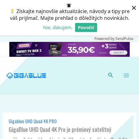
Preskočiť
×
Získajte najnovšie aktualizácie, návody a tipy pre
na
váš prijímač. Majte prehľad o dôležitých novinkách.
obsah
Nie, ďakujem.
Povoliť
Powered by SendPulse
Hľadať
Gigablue UHD Quad 4K PRO
GigaBlue UHD Quad 4K Pro je prémiový satelitný