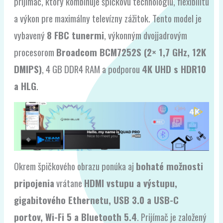
prijímač, ktorý kombinuje špičkovú technológiu, flexibilitu
a výkon pre maximálny televízny zážitok. Tento model je
vybavený
8 FBC tunermi
, výkonným dvojjadrovým
procesorom
Broadcom BCM7252S (2× 1,7 GHz, 12K
DMIPS)
, 4 GB DDR4 RAM a podporou
4K UHD s HDR10
a HLG
.
Okrem špičkového obrazu ponúka aj
bohaté možnosti
pripojenia
vrátane
HDMI vstupu a výstupu,
gigabitového Ethernetu, USB 3.0 a USB-C
portov, Wi-Fi 5 a Bluetooth 5.4
. Prijímač je založený