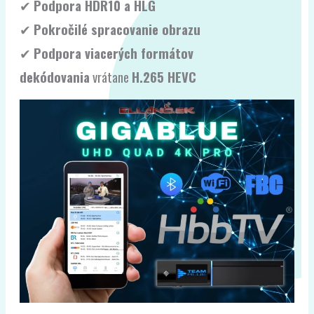
✔
Podpora HDR10 a HLG
✔
Pokročilé spracovanie obrazu
✔
Podpora viacerých formátov
dekódovania
vrátane
H.265 HEVC