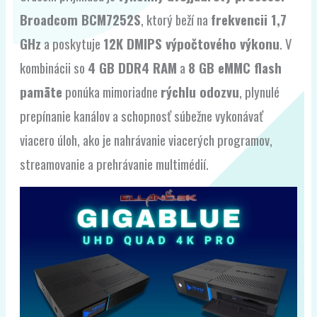
Broadcom BCM7252S
, ktorý beží na
frekvencii 1,7
GHz
a poskytuje
12K DMIPS výpočtového výkonu
. V
kombinácii so
4 GB DDR4 RAM
a
8 GB eMMC flash
pamäte
ponúka mimoriadne
rýchlu odozvu
, plynulé
prepínanie kanálov a schopnosť súbežne vykonávať
viacero úloh, ako je nahrávanie viacerých programov,
streamovanie a prehrávanie multimédií.