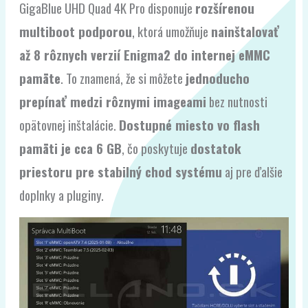
GigaBlue UHD Quad 4K Pro disponuje
rozšírenou
multiboot podporou
, ktorá umožňuje
nainštalovať
až 8 rôznych verzií Enigma2 do internej eMMC
pamäte
. To znamená, že si môžete
jednoducho
prepínať medzi rôznymi imageami
bez nutnosti
opätovnej inštalácie.
Dostupné miesto vo flash
pamäti je cca 6 GB
, čo poskytuje
dostatok
priestoru pre stabilný chod systému
aj pre ďalšie
doplnky a pluginy.