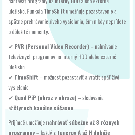
nahrávať programy na interný HDD alebo externé
úložisko. Funkcia TimeShift umožňuje pozastavenie a
spätné prehrávanie živého vysielania, čím nikdy neprídete
o dôležité momenty.
✔
PVR (Personal Video Recorder)
– nahrávanie
televíznych programov na interný HDD alebo externé
úložisko
✔
TimeShift
– možnosť pozastaviť a vrátiť späť živé
vysielanie
✔
Quad PiP (obraz v obraze)
– sledovanie
až
štyroch kanálov súčasne
Prijímač umožňuje
nahrávať súbežne až 8 rôznych
programov
– každý
z tunerov A až H dokáže