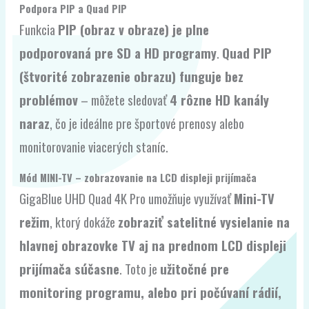
Podpora PIP a Quad PIP
Funkcia
PIP (obraz v obraze) je plne
podporovaná
pre SD a HD programy
.
Quad PIP
(štvorité zobrazenie obrazu) funguje bez
problémov
– môžete sledovať
4 rôzne HD kanály
naraz
, čo je ideálne pre športové prenosy alebo
monitorovanie viacerých staníc.
Mód MINI-TV – zobrazovanie na LCD displeji prijímača
GigaBlue UHD Quad 4K Pro umožňuje využívať
Mini-TV
režim
, ktorý dokáže
zobraziť satelitné vysielanie na
hlavnej obrazovke TV aj na prednom LCD displeji
prijímača súčasne
. Toto je
užitočné pre
monitoring programu, alebo pri počúvaní rádií,