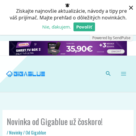
Preskočiť
×
Získajte najnovšie aktualizácie, návody a tipy pre
na
váš prijímač. Majte prehľad o dôležitých novinkách.
obsah
Nie, ďakujem.
Povoliť
Powered by SendPulse
Hľadať
Novinka od Gigablue už čoskoro!
/
Novinky
/ Od
Gigablue