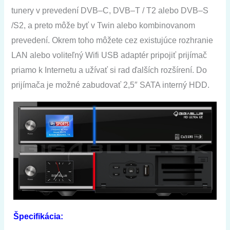
tunery v prevedení DVB
–
C, DVB
–
T / T2 alebo DVB
–
S
/S2, a preto môže byť v Twin alebo kombinovanom
prevedení. Okrem toho môžete cez existujúce rozhranie
LAN alebo voliteľný Wifi USB adaptér pripojiť prijímač
priamo k Internetu a užívať si rad ďalších rozšírení. Do
prijímača je možné zabudovať 2,5″ SATA interný HDD.
Špecifikácia: