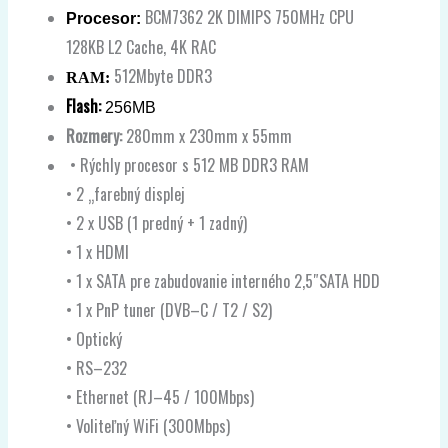
BCM7362 2K DIMIPS 750MHz CPU
Procesor
:
128KB L2 Cache, 4K RAC
512Mbyte
DDR3
RAM:
Flash:
256MB
Rozmery:
280mm x 230mm x 55mm
•
Rýchly
procesor
s
512
MB
DDR3
RAM
•
2
„
farebný
displej
•
2
x
USB
(
1
predný
+
1
zadný
)
•
1
x
HDMI
•
1
x
SATA pre zabudovanie interného 2,5″SATA HDD
•
1
x
PnP
tuner
(
DVB
–
C
/
T2
/
S2
)
•
Optický
•
RS
–
232
•
Ethernet
(
RJ
–
45
/
100Mbps
)
•
Voliteľný
WiFi
(
300Mbps)