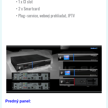
•
1
x
CI
slot
•
2
x
Smartcard
•
Plug
–
service,
webový
prehliadač
,
IPTV
Predný panel: