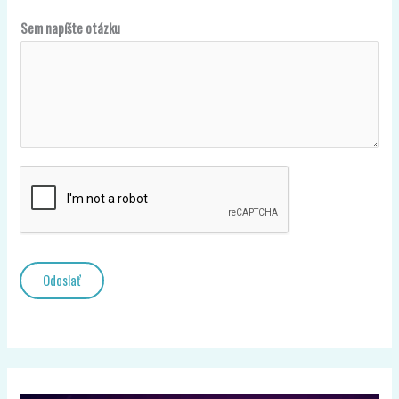
S
Sem napíšte otázku
Odoslať