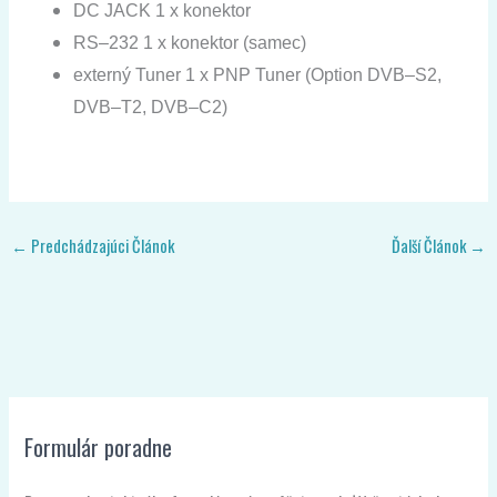
DC
JACK
1
x
konektor
RS
–
232
1
x
konektor
(
samec)
externý
Tuner
1
x
PNP
Tuner
(
Option
DVB
–
S2,
DVB
–
T2,
DVB
–
C2
)
←
Predchádzajúci Článok
Ďalší Článok
→
Formulár poradne