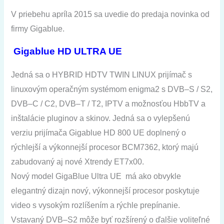
V priebehu apríla 2015 sa uvedie do predaja novinka od
firmy Gigablue.
Gigablue HD ULTRA UE
Jedná sa o
HYBRID
HDTV
TWIN
LINUX
prijímač s
linuxovým operačným systémom enigma2
s
DVB
–
S
/
S2
,
DVB
–
C
/
C2
,
DVB
–
T
/
T2
,
IPTV
a
možnosťou
HbbTV a
inštalácie pluginov a skinov. Jedná sa o vylepšenú
verziu prijímača Gigablue HD 800 UE doplnený o
rýchlejší a výkonnejší procesor BCM7362, ktorý majú
zabudovaný aj nové Xtrendy ET7x00.
Nový model GigaBlue Ultra UE má ako obvykle
elegantný dizajn nový, výkonnejší procesor poskytuje
video s vysokým rozlíšením a rýchle prepínanie.
Vstavaný DVB
–
S2 môže byť rozšírený o ďalšie voliteľné