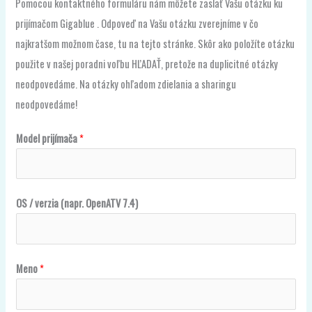
Pomocou kontaktného formuláru nám môžete zaslať Vašu otázku ku
prijímačom Gigablue . Odpoveď na Vašu otázku zverejníme v čo
najkratšom možnom čase, tu na tejto stránke. Skôr ako položíte otázku
použite v našej poradni voľbu HĽADAŤ, pretože na duplicitné otázky
neodpovedáme. Na otázky ohľadom zdielania a sharingu
neodpovedáme!
O
Model prijímača
*
S
o
t
OS / verzia (napr. OpenATV 7.4)
á
z
k
Meno
*
u
O