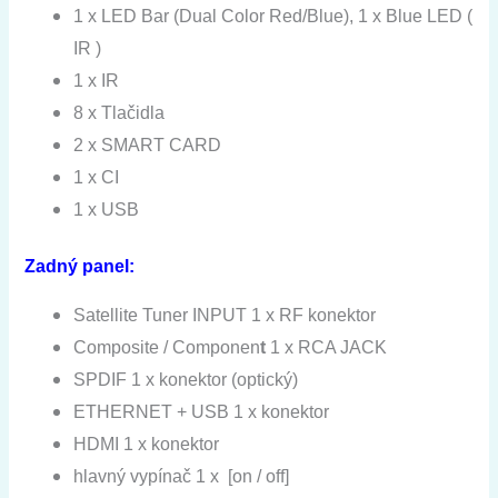
1 x LED Bar (Dual Color Red/Blue), 1 x Blue LED (
IR )
1 x IR
8 x Tlačidla
2 x SMART CARD
1 x CI
1 x USB
Zadný panel:
Satellite
Tuner
INPUT
1
x
RF
konektor
Composite
/
Componen
t
1
x
RCA
JACK
SPDIF
1
x
konektor
(
optický)
ETHERNET
+
USB
1
x
konektor
HDMI
1
x
konektor
hlavný
vypínač
1
x
[
on
/
off
]