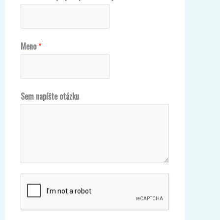
Meno
*
*
Sem napíšte otázku
O
p
e
n
A
T
V
(