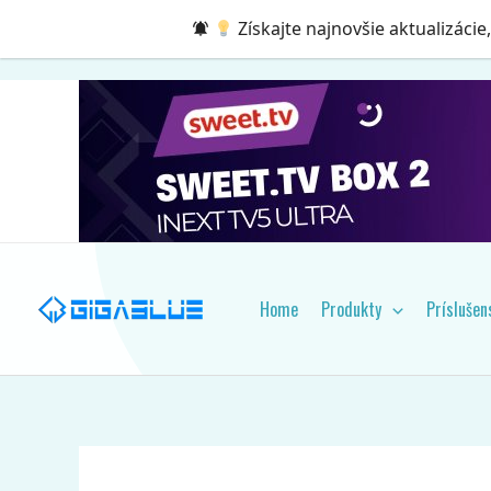
Preskočiť
Získajte najnovšie aktualizácie
na
obsah
Home
Produkty
Príslušen