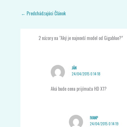
←
Predchádzajúci Článok
2 názory na “Aký je najnovší model od Gigablue?”
JÁN
24/04/2015 O 14:18
Aká bude cena prijímača HD X1?
IVANP
24/04/2015 O 14:19