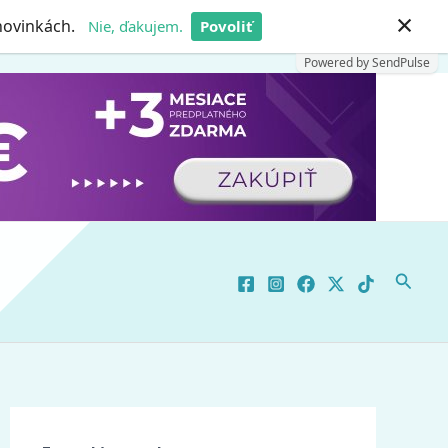
×
 novinkách.
Nie, ďakujem.
Povoliť
Powered by SendPulse
Hľadať