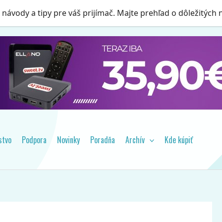
, návody a tipy pre váš prijímač. Majte prehľad o dôležitých
stvo
Podpora
Novinky
Poradňa
Archív
Kde kúpiť