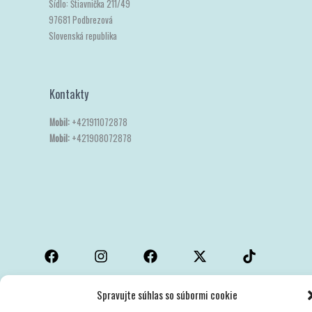
Sídlo: Štiavnička 211/49
97681 Podbrezová
Slovenská republika
Kontakty
Mobil:
+421911072878
Mobil:
+421908072878
Spravujte súhlas so súbormi cookie