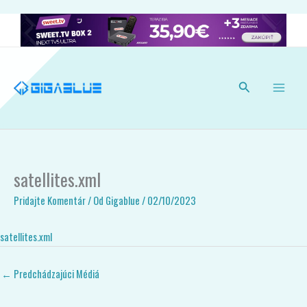
Preskočiť
na
obsah
Hľadať
satellites.xml
Pridajte Komentár
/ Od
Gigablue
/
02/10/2023
satellites.xml
←
Predchádzajúci Médiá