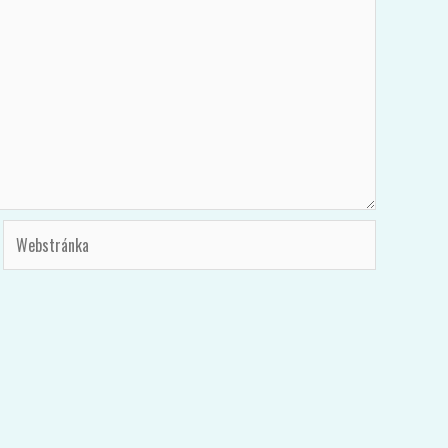
Webstránka