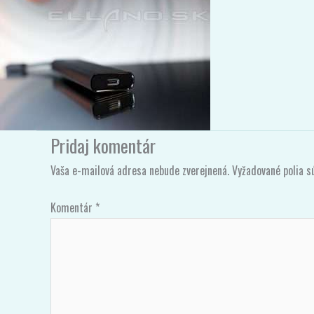
gigablue-giga-tv-stick-4k-pro_115854
Pridajte Komentár
/ Od
Gigablue
/
23/11/2023
Pridaj komentár
Vaša e-mailová adresa nebude zverejnená.
Vyžadované polia 