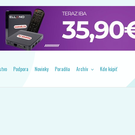
prehľad o dôležitých novinkách.
stvo
Podpora
Novinky
Poradňa
Archív
Kde kúpiť