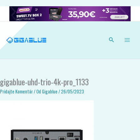
Preskočiť
×
Získajte najnovšie aktualizácie, návody a tipy pre
na
váš prijímač. Majte prehľad o dôležitých novinkách.
obsah
Nie, ďakujem.
Povoliť
Powered by SendPulse
Hľadať
gigablue-uhd-trio-4k-pro_1133
Pridajte Komentár
/ Od
Gigablue
/
26/05/2023