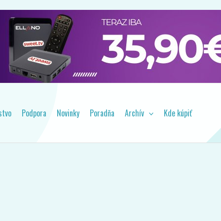
, návody a tipy pre váš prijímač. Majte prehľad o dôležitých
stvo
Podpora
Novinky
Poradňa
Archív
Kde kúpiť