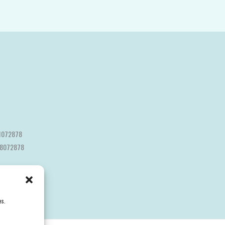
1072878
8072878
es.