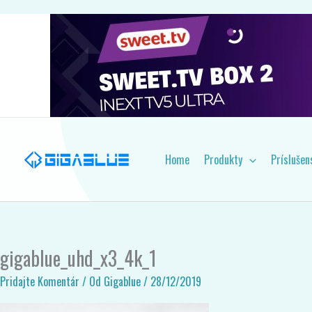
Preskočiť
Získajte najnovšie aktualizácie
na
obsah
Home
Produkty
Príslušen
gigablue_uhd_x3_4k_1