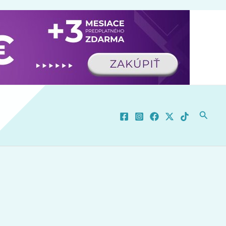
×
 novinkách.
Nie, ďakujem.
Povoliť
Powered by SendPulse
Hľadať