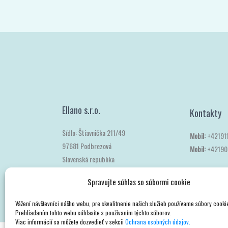
Ellano s.r.o.
Kontakty
Sídlo: Štiavnička 211/49
Mobil:
+42191
97681 Podbrezová
Mobil:
+42190
Spravujte súhlas so súbormi cookie
Slovenská republika
Vážení návštevníci nášho webu, pre skvalitnenie našich služieb používame súbory cooki
Prehliadaním tohto webu súhlasíte s používaním týchto súborov.
Viac informácií sa môžete dozvedieť v sekcii
Ochrana osobných údajov.