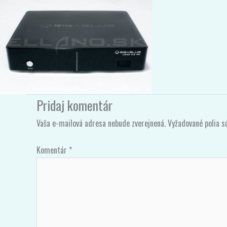
Pridajte Komentár
/ Od
Gigablue
/
28/12/2019
Pridaj komentár
Vaša e-mailová adresa nebude zverejnená.
Vyžadované polia 
Komentár
*