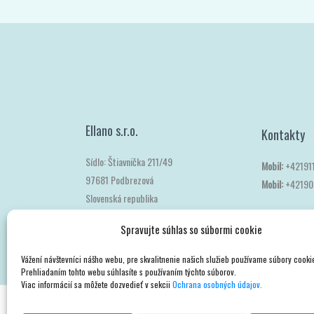
Ellano s.r.o.
Kontakty
Sídlo: Štiavnička 211/49
Mobil:
+42191
97681 Podbrezová
Mobil:
+42190
Slovenská republika
Spravujte súhlas so súbormi cookie
Vážení návštevníci nášho webu, pre skvalitnenie našich služieb používame súbory cooki
Prehliadaním tohto webu súhlasíte s používaním týchto súborov.
Viac informácií sa môžete dozvedieť v sekcii
Ochrana osobných údajov.
Copyright © 2026
sateli