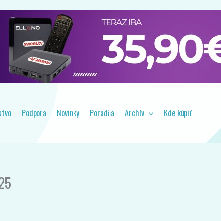
stvo
Podpora
Novinky
Poradňa
Archív
Kde kúpiť
025