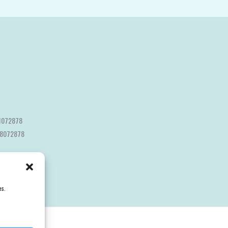
1072878
8072878
es.
ty.ellano.sk