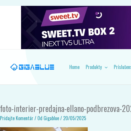
Preskočiť
na
obsah
Home
Produkty
Príslušen
foto-interier-predajna-ellano-podbrezova-2
Pridajte Komentár
/ Od
Gigablue
/
20/05/2025