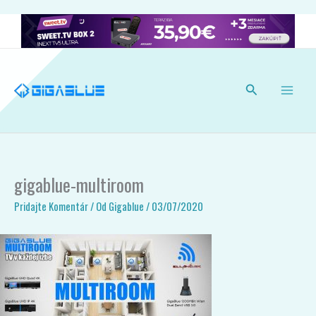
Preskočiť
na
obsah
Hľadať
gigablue-multiroom
Pridajte Komentár
/ Od
Gigablue
/
03/07/2020