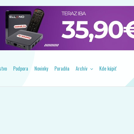
, návody a tipy pre váš prijímač. Majte prehľad o dôležitých
stvo
Podpora
Novinky
Poradňa
Archív
Kde kúpiť