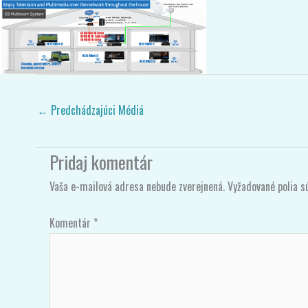
Pridajte Komentár
/ Od
Gigablue
/
03/07/2020
←
Predchádzajúci Médiá
Pridaj komentár
Vaša e-mailová adresa nebude zverejnená.
Vyžadované polia 
Komentár
*