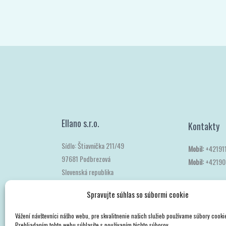
Ellano s.r.o.
Kontakty
Sídlo: Štiavnička 211/49
Mobil:
+42191
97681 Podbrezová
Mobil:
+42190
Spravujte súhlas so súbormi cookie
Slovenská republika
Vážení návštevníci nášho webu, pre skvalitnenie našich služieb používame súbory cooki
Prehliadaním tohto webu súhlasíte s používaním týchto súborov.