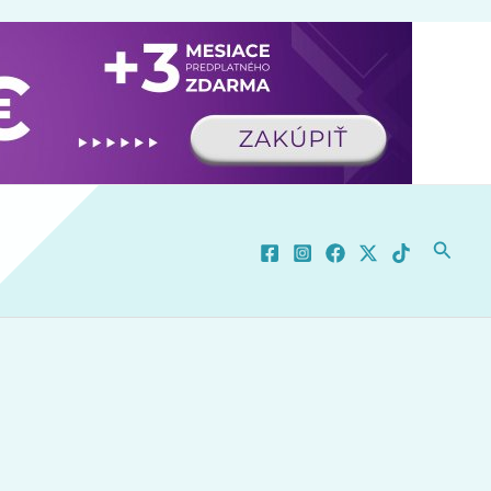
×
 novinkách.
Nie, ďakujem.
Povoliť
Powered by SendPulse
Hľadať