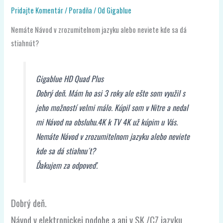
Pridajte Komentár
/
Poradňa
/ Od
Gigablue
Nemáte Návod v zrozumitelnom jazyku alebo neviete kde sa dá
stiahnút?
Gigablue HD Quad Plus
Dobrý deň. Mám ho asi 3 roky ale ešte som využil s
jeho možností velmi málo. Kúpil som v Nitre a nedal
mi Návod na obsluhu.4K k TV 4K už kúpim u Vás.
Nemáte Návod v zrozumitelnom jazyku alebo neviete
kde sa dá stiahnu´t?
Ďakujem za odpoveď
.
Dobrý deň.
Návod v elektronickej podobe a ani v SK /CZ jazyku