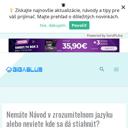
Preskočiť
×
Získajte najnovšie aktualizácie, návody a tipy pre
na
váš prijímač. Majte prehľad o dôležitých novinkách.
obsah
Nie, ďakujem.
Povoliť
Powered by SendPulse
Hľadať
Nemáte Návod v zrozumitelnom jazyku
alebo neviete kde sa dá stiahnút?