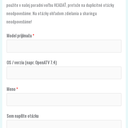
použite v našej poradni voľbu HĽADAŤ, pretože na duplicitné otázky
neodpovedáme. Na otázky ohľadom zdielania a sharingu
neodpovedáme!
Model prijímača
*
OS / verzia (napr. OpenATV 7.4)
O
Meno
*
p
e
n
Sem napíšte otázku
A
T