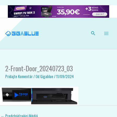
Preskočiť
na
obsah
Hľadať
2-Front-Door_20240723_03
Pridajte Komentár
/ Od
Gigablue
/
11/09/2024
←
Predchádzajúci Médiá