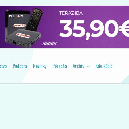
prehľad o dôležitých novinkách.
stvo
Podpora
Novinky
Poradňa
Archív
Kde kúpiť