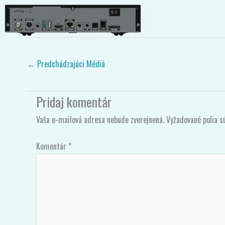
GigablueTrio4K_rear-1-960×240
Pridajte Komentár
/ Od
Gigablue
/
10/03/2019
←
Predchádzajúci Médiá
Pridaj komentár
Vaša e-mailová adresa nebude zverejnená.
Vyžadované polia 