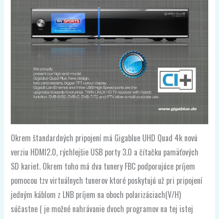
Okrem štandardných pripojení má Gigablue UHD Quad 4k novú
verziu HDMI2.0, rýchlejšie USB porty 3.0 a čítačku pamäťových
SD kariet. Okrem toho má dva tunery FBC podporujúce príjem
pomocou tzv virtuálnych tunerov ktoré poskytujú už pri pripojení
jedným káblom z LNB príjem na oboch polarizáciach(V/H)
súčastne ( je možné nahrávanie dvoch programov na tej istej