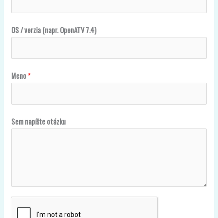
OS / verzia (napr. OpenATV 7.4)
p
Meno
*
r
i
j
Sem napíšte otázku
í
m
a
č
a
O
p