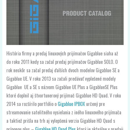
História firmy a predaj linuxových prijímačov Gigablue siaha až
do roku 2011 kedy sa začal predaj prijímačov Gigablue SOLO. O
rok neskôr sa začal predaj ďalších dvoch modelov Gigablue SE a
Gigablue UE. V roku 2013 sa začali predávať vyplešené modely
Gigablue UE a SE s názvom Gigablue UE Plus a GigablueSE Plus
ktoré doplnil aj štvortunerový prijímač Gigablue HD Quad. V roku
2014 sa rozšírilo portfólio o
Gigablue IPBOX
určený pre
streamovanie satelitného vysielania z iného linuxového prijímača
a taktiež prišla na trh aj vylepšená verzia Gigablue HD Quad s
príponou plus –
Gigablue HD Quad Plus
ktorý je aktuálne v predaji