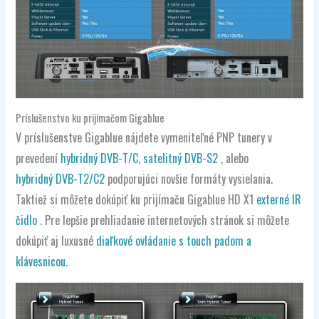
Príslušenstvo ku prijímačom Gigablue
V príslušenstve Gigablue nájdete vymeniteľné PNP tunery v
prevedení
hybridný DVB-T/C
,
satelitný DVB-S2
, alebo
hybridný DVB-T2/C2
podporujúci novšie formáty vysielania.
Taktiež si môžete dokúpiť ku prijímaču Gigablue HD X1
externé IR
čidlo
. Pre lepšie prehliadanie internetových stránok si môžete
dokúpiť aj luxusné
diaľkové ovládanie s touch padom a
klávesnicou
.