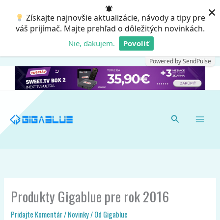
Preskočiť
×
Získajte najnovšie aktualizácie, návody a tipy pre
na
váš prijímač. Majte prehľad o dôležitých novinkách.
obsah
Nie, ďakujem.
Povoliť
Powered by SendPulse
Hľadať
Produkty Gigablue pre rok 2016
Pridajte Komentár
/
Novinky
/ Od
Gigablue