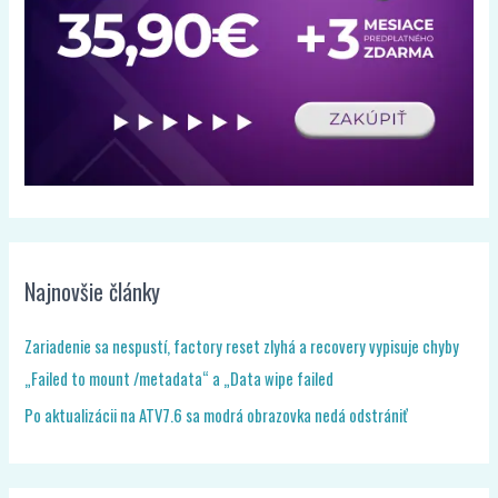
Najnovšie články
Zariadenie sa nespustí, factory reset zlyhá a recovery vypisuje chyby
„Failed to mount /metadata“ a „Data wipe failed
Po aktualizácii na ATV7.6 sa modrá obrazovka nedá odstrániť