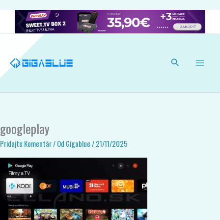
Preskočiť
na
obsah
Hľadať
googleplay
Pridajte Komentár
/ Od
Gigablue
/
21/11/2025