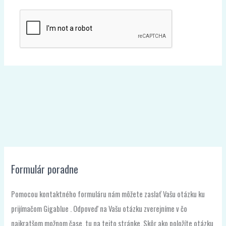
Formulár poradne
Pomocou kontaktného formuláru nám môžete zaslať Vašu otázku ku
prijímačom Gigablue . Odpoveď na Vašu otázku zverejníme v čo
najkratšom možnom čase, tu na tejto stránke. Skôr ako položíte otázku