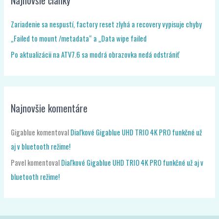
Najnovšie články
Zariadenie sa nespustí, factory reset zlyhá a recovery vypisuje chyby
„Failed to mount /metadata“ a „Data wipe failed
Po aktualizácii na ATV7.6 sa modrá obrazovka nedá odstrániť
Najnovšie komentáre
Gigablue
komentoval
Diaľkové Gigablue UHD TRIO 4K PRO funkčné už
aj v bluetooth režime!
Pavel
komentoval
Diaľkové Gigablue UHD TRIO 4K PRO funkčné už aj v
bluetooth režime!