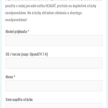
použite v našej poradni voľbu HĽADAŤ, pretože na duplicitné otázky
neodpovedáme. Na otázky ohľadom zdielania a sharingu
neodpovedáme!
Model prijímača
*
OS / verzia (napr. OpenATV 7.4)
*
Meno
*
p
r
i
Sem napíšte otázku
j