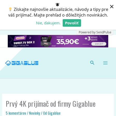
Preskočiť
×
Získajte najnovšie aktualizácie, návody a tipy pre
na
váš prijímač. Majte prehľad o dôležitých novinkách.
obsah
Nie, ďakujem.
Povoliť
Powered by SendPulse
Hľadať
Prvý 4K prijímač od firmy Gigablue
5 komentárov
/
Novinky
/ Od
Gigablue