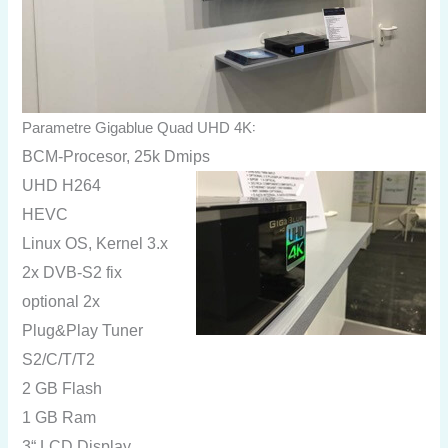
:
Parametre Gigablue Quad UHD 4K
BCM-Procesor, 25k Dmips
UHD H264
HEVC
Linux OS, Kernel 3.x
2x DVB-S2 fix
optional 2x
Plug&Play Tuner
S2/C/T/T2
2 GB Flash
1 GB Ram
3“ LCD Display