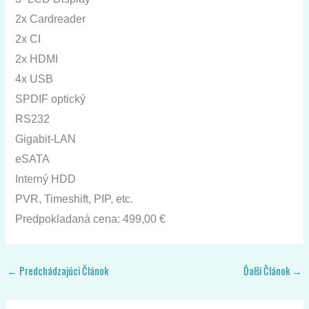
2x Cardreader
2x CI
2x HDMI
4x USB
SPDIF optický
RS232
Gigabit-LAN
eSATA
Interný HDD
PVR, Timeshift, PIP, etc.
Predpokladaná cena: 499,00 €
←
Predchádzajúci Článok
Ďalší Článok
→