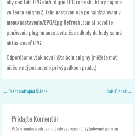
aby načítalo EPG slúži plugin EPG refresh , ktorý nájdete
vo feede enigmy2. Jeho nastavenie je po nainštalovaní v
menu/nastavenie/EPG/Epg Refresh
,tam si povolite
používanie pluginu anastavíte čas odkedy do kedy sa má
aktualizovať EPG.
Odporúčame však novú inštaláciu enigmy (môžete mať
niečo v nej poškodené pri výpadkoch prúdu.)
←
Predchádzajúci Článok
Ďalší Článok
→
Pridajte Komentár
Vaša e-mailová adresa nebude zverejnená.
Vyžadované polia sú