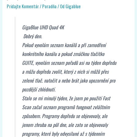
Pridajte Komentár
/
Poradňa
/ Od
Gigablue
GigaBlue UHD Quad 4K
Dobrý den.
Pokud vyvolám seznam kanálů a při zamodření
konkrétního kanálu a pokud zmáčknu tlačítko
GUITE, vyvolám seznam pořadů asi na týden dopředu
a můžu dopředu zvolit, který z nich si můžů přes
zelené tlač. natočit a nebo brát jako upozornění pro
pozdější zhlédnutí.
Stalo se mi minulý týden, že jsem po použití Fast
Scan začal seznam programů fungovat zvláštním
způsobem. Programy dopředu se objevovaly, ale
jenom zhruba na půl dne, ale zato se objevovaly
programy, které byly odvysilané až s týdenním