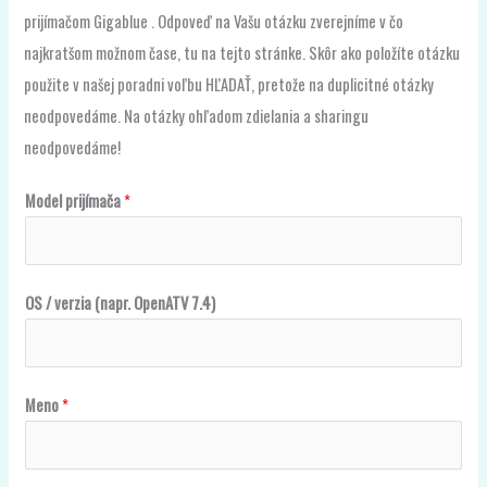
prijímačom Gigablue . Odpoveď na Vašu otázku zverejníme v čo
najkratšom možnom čase, tu na tejto stránke. Skôr ako položíte otázku
použite v našej poradni voľbu HĽADAŤ, pretože na duplicitné otázky
neodpovedáme. Na otázky ohľadom zdielania a sharingu
neodpovedáme!
Model prijímača
*
OS / verzia (napr. OpenATV 7.4)
n
Meno
*
a
p