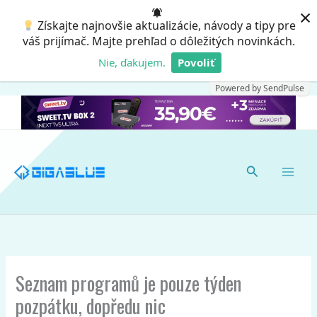
Preskočiť
×
Získajte najnovšie aktualizácie, návody a tipy pre
na
váš prijímač. Majte prehľad o dôležitých novinkách.
obsah
Nie, ďakujem.
Povoliť
Powered by SendPulse
Hľadať
Seznam programů je pouze týden
pozpátku, dopředu nic