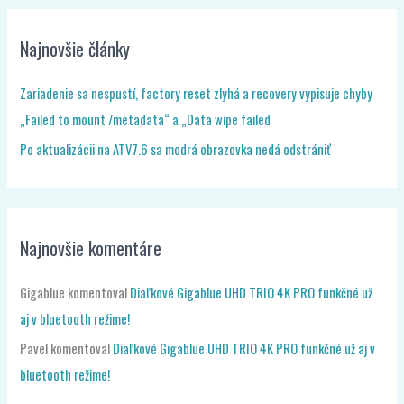
Najnovšie články
Zariadenie sa nespustí, factory reset zlyhá a recovery vypisuje chyby
„Failed to mount /metadata“ a „Data wipe failed
Po aktualizácii na ATV7.6 sa modrá obrazovka nedá odstrániť
Najnovšie komentáre
Gigablue
komentoval
Diaľkové Gigablue UHD TRIO 4K PRO funkčné už
aj v bluetooth režime!
Pavel
komentoval
Diaľkové Gigablue UHD TRIO 4K PRO funkčné už aj v
bluetooth režime!