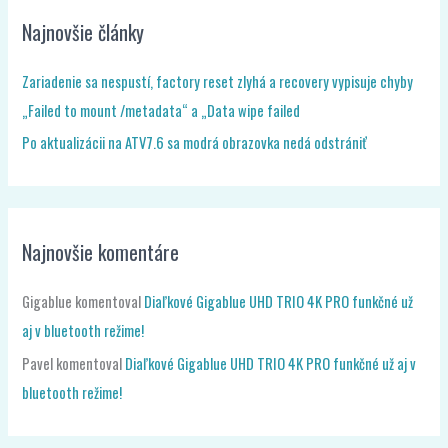
Najnovšie články
Zariadenie sa nespustí, factory reset zlyhá a recovery vypisuje chyby
„Failed to mount /metadata“ a „Data wipe failed
Po aktualizácii na ATV7.6 sa modrá obrazovka nedá odstrániť
Najnovšie komentáre
Gigablue
komentoval
Diaľkové Gigablue UHD TRIO 4K PRO funkčné už
aj v bluetooth režime!
Pavel
komentoval
Diaľkové Gigablue UHD TRIO 4K PRO funkčné už aj v
bluetooth režime!