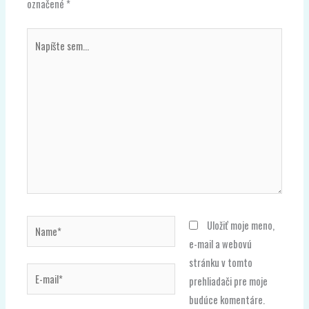
označené
*
Napíšte
sem...
Name*
Uložiť moje meno,
e-mail a webovú
stránku v tomto
E-
prehliadači pre moje
mail*
budúce komentáre.