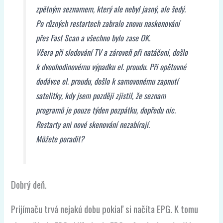
zpětným seznamem, který ale nebyl jasný, ale šedý.
Po různých restartech zabralo znovu naskenování
přes Fast Scan a všechno bylo zase OK.
Včera při sledování TV a zároveň při natáčení, došlo
k dvouhodinovému výpadku el. proudu. Při opětovné
dodávce el. proudu, došlo k samovonému zapnutí
satelitky, kdy jsem později zjistil, že seznam
programů je pouze týden pozpátku, dopředu nic.
Restarty ani nové skenování nezabírají.
Můžete poradit?
Dobrý deň.
Prijímaču trvá nejakú dobu pokiaľ si načíta EPG. K tomu