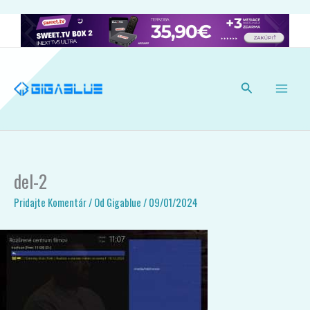
Preskočiť
na
obsah
Hľadať
del-2
Pridajte Komentár
/ Od
Gigablue
/
09/01/2024