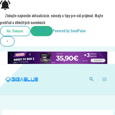
Preskočiť
×
Získajte najnovšie aktualizácie, návody a tipy pre
na
váš prijímač. Majte prehľad o dôležitých novinkách.
obsah
Nie, ďakujem.
Povoliť
Powered by SendPulse
Hľadať
V Stream Cinema Comunnity doplnku
mám problém s prehrávaním 4k videa