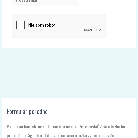
Formulár poradne
Pomocou kontaktného formuláru nám môžete zaslať Vašu otázku ku
prijímačom Gigablue . Odpoveď na Vašu otázku zverejníme v čo
najkratšom možnom čase, tu na tejto stránke. Skôr ako položíte otázku
použite v našej poradni voľbu HĽADAŤ, pretože na duplicitné otázky