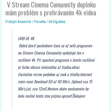
Pridajte Komentár
/
Poradňa
/ Od
Gigablue
UHD UE 4K
Dobrý den.V poslednom čase sa už veľa programov
na Stream Cinema Comunnity vyskytuje len v
rozlíšení 4k .Pri spustení programu v tomto rozlíšení
je farba obrazu minimálna až žiadna,obraz
čiastočne mrzne podobne aj zvuk a titulky.Internet
mám maxi Dovnload 50 až 90 Mb/s ,Upload cca 15
Mb/s,Lat. cca 12mS.Neviem akým nastavením by
bolo možné tento stav príjmu upraviť.Ďakujem
Dobrý deň.