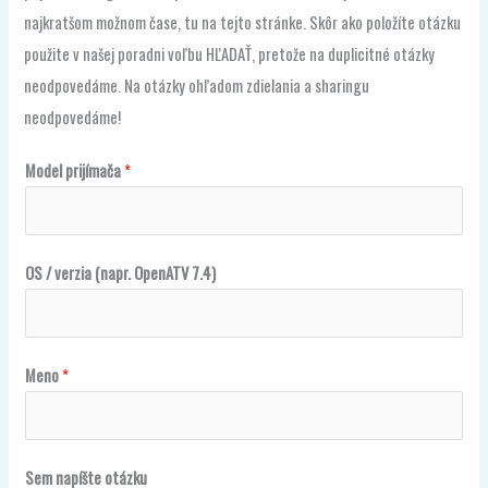
neodpovedáme. Na otázky ohľadom zdielania a sharingu
neodpovedáme!
v
Model prijímača
*
e
r
z
OS / verzia (napr. OpenATV 7.4)
i
a
n
Meno
*
a
p
í
š
Sem napíšte otázku
t
e