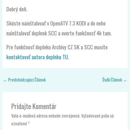
Skúste nainštalovať v OpenATV 7.3 KODI a do neho
nainštalovať doplnok SCC a overte funkčnosť 4k tam.
Pre funkčnosť doplnku Archívy CZ SK a SCC musíte
kontaktovať autora doplnku TU.
←
Predchádzajúci Článok
Ďalší Článok
→
Pridajte Komentár
Vaša e-mailová adresa nebude zverejnená.
Vyžadované polia sú
označené
*
Napíšte
sem...