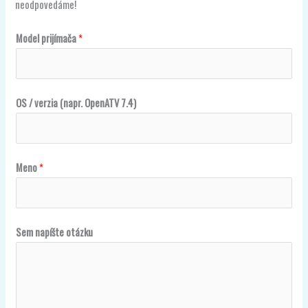
neodpovedáme!
o
Model prijímača
*
t
á
z
OS / verzia (napr. OpenATV 7.4)
k
u
O
Meno
*
S
o
t
á
Sem napíšte otázku
z
k
u