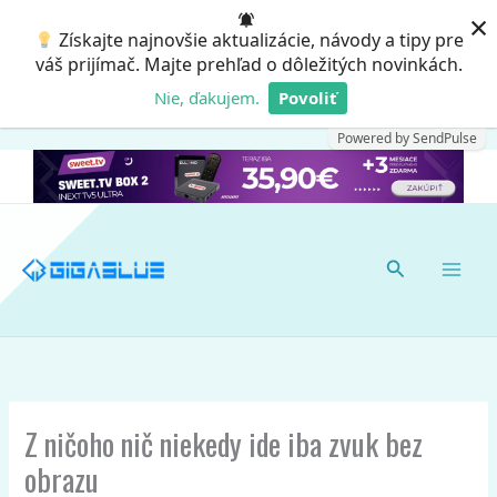
Preskočiť
×
Získajte najnovšie aktualizácie, návody a tipy pre
na
váš prijímač. Majte prehľad o dôležitých novinkách.
obsah
Nie, ďakujem.
Povoliť
Powered by SendPulse
Hľadať
Z ničoho nič niekedy ide iba zvuk bez
obrazu