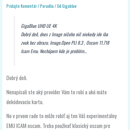
Pridajte Komentár
/
Poradňa
/ Od
Gigablue
GigaBlue UHD UE 4K
Dobrý deň, dnes z Image ničoho nič niekedy ide iba
zvuk bez obrazu. Image.Open PLI 8.3 , Oscam 11.718
Icam Emu. Nechápem kde je problém…
Dobrý deň.
Nenapísali ste aký provider Vám to robí a akú máte
dekódovaciu kartu.
No v prvom rade to môže robiť aj ten Váš experimentálny
EMU ICAM oscam. Treba používať klasický oscam pre