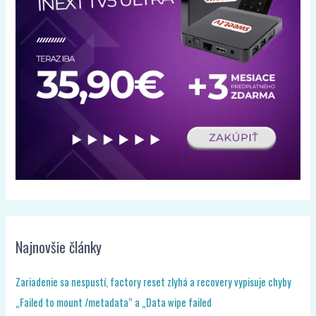
Najnovšie články
Zariadenie sa nespustí, factory reset zlyhá a recovery vypisuje chyby
„Failed to mount /metadata“ a „Data wipe failed