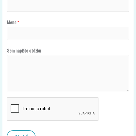
/
Meno
*
/
7
.
Sem napíšte otázku
4
)