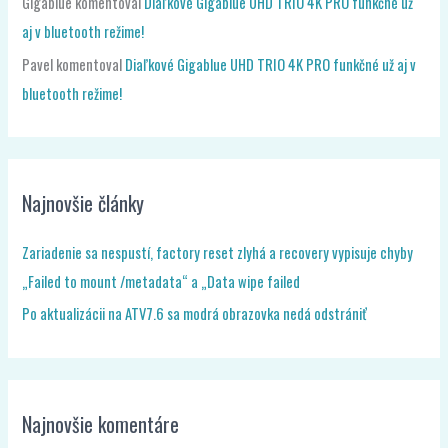
Gigablue
komentoval
Diaľkové Gigablue UHD TRIO 4K PRO funkčné už
aj v bluetooth režime!
Pavel
komentoval
Diaľkové Gigablue UHD TRIO 4K PRO funkčné už aj v
bluetooth režime!
Najnovšie články
Zariadenie sa nespustí, factory reset zlyhá a recovery vypisuje chyby
„Failed to mount /metadata“ a „Data wipe failed
Po aktualizácii na ATV7.6 sa modrá obrazovka nedá odstrániť
Najnovšie komentáre