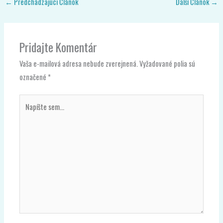
←
Predchádzajúci Článok
Ďalší Článok
→
Pridajte Komentár
Vaša e-mailová adresa nebude zverejnená.
Vyžadované polia sú
označené
*
Napíšte
sem...