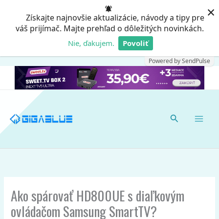
Preskočiť
×
Získajte najnovšie aktualizácie, návody a tipy pre
na
váš prijímač. Majte prehľad o dôležitých novinkách.
obsah
Nie, ďakujem.
Povoliť
Powered by SendPulse
Hľadať
Ako spárovať HD800UE s diaľkovým
ovládačom Samsung SmartTV?