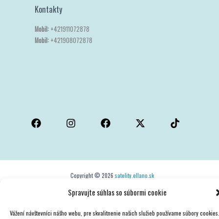
Kontakty
Mobil:
+421911072878
Mobil:
+421908072878
Copyright © 2026
satelity.ellano.sk
Powered by gigablue.sk
Spravujte súhlas so súbormi cookie
Vážení návštevníci nášho webu, pre skvalitnenie našich služieb používame súbory cookies