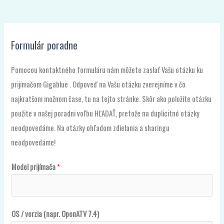
Formulár poradne
Pomocou kontaktného formuláru nám môžete zaslať Vašu otázku ku
prijímačom Gigablue . Odpoveď na Vašu otázku zverejníme v čo
najkratšom možnom čase, tu na tejto stránke. Skôr ako položíte otázku
použite v našej poradni voľbu HĽADAŤ, pretože na duplicitné otázky
neodpovedáme. Na otázky ohľadom zdielania a sharingu
neodpovedáme!
Model prijímača
*
OS / verzia (napr. OpenATV 7.4)