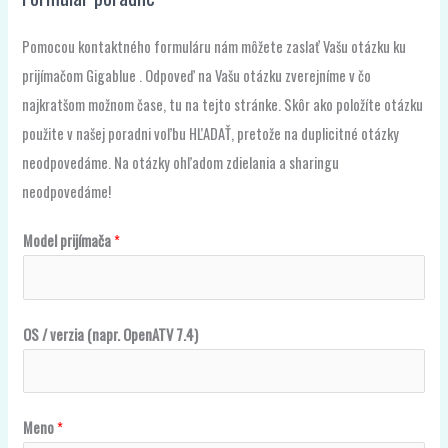
Pomocou kontaktného formuláru nám môžete zaslať Vašu otázku ku
prijímačom Gigablue . Odpoveď na Vašu otázku zverejníme v čo
najkratšom možnom čase, tu na tejto stránke. Skôr ako položíte otázku
použite v našej poradni voľbu HĽADAŤ, pretože na duplicitné otázky
neodpovedáme. Na otázky ohľadom zdielania a sharingu
neodpovedáme!
*
Model prijímača
*
v
e
r
OS / verzia (napr. OpenATV 7.4)
z
i
a
Meno
*
o