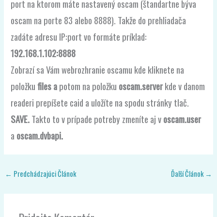
port na ktorom máte nastavený oscam (štandartne býva
oscam na porte 83 alebo 8888). Takže do prehliadača
zadáte adresu IP:port vo formáte príklad:
192.168.1.102:8888
Zobrazí sa Vám webrozhranie oscamu kde kliknete na
položku
files a
potom na položku
oscam.server
kde v danom
readeri prepíšete caid a uložíte na spodu stránky tlač.
SAVE.
Takto to v prípade potreby zmeníte aj v
oscam.user
a
oscam.dvbapi.
←
Predchádzajúci Článok
Ďalší Článok
→