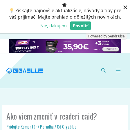
Preskočiť
×
Získajte najnovšie aktualizácie, návody a tipy pre
na
váš prijímač. Majte prehľad o dôležitých novinkách.
obsah
Nie, ďakujem.
Povoliť
Powered by SendPulse
Hľadať
Ako viem zmeniť v readeri caid?
Pridajte Komentár
/
Poradňa
/ Od
Gigablue