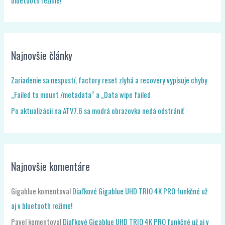
bluetooth režime!
Najnovšie články
Zariadenie sa nespustí, factory reset zlyhá a recovery vypisuje chyby
„Failed to mount /metadata“ a „Data wipe failed
Po aktualizácii na ATV7.6 sa modrá obrazovka nedá odstrániť
Najnovšie komentáre
Gigablue
komentoval
Diaľkové Gigablue UHD TRIO 4K PRO funkčné už
aj v bluetooth režime!
Pavel
komentoval
Diaľkové Gigablue UHD TRIO 4K PRO funkčné už aj v