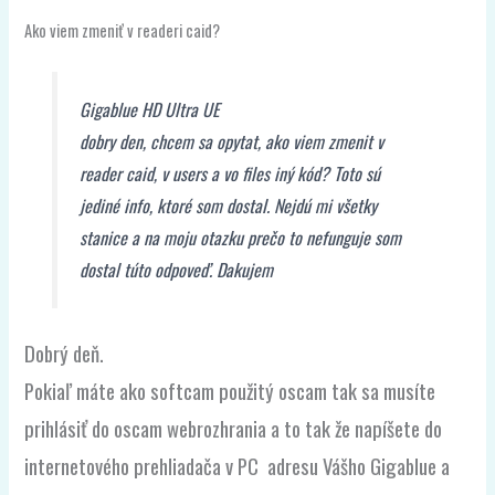
Ako viem zmeniť v readeri caid?
Gigablue HD Ultra UE
dobry den, chcem sa opytat, ako viem zmenit v
reader caid, v users a vo files iný kód? Toto sú
jediné info, ktoré som dostal. Nejdú mi všetky
stanice a na moju otazku prečo to nefunguje som
dostal túto odpoveď. Dakujem
Dobrý deň.
Pokiaľ máte ako softcam použitý oscam tak sa musíte
prihlásiť do oscam webrozhrania a to tak že napíšete do
internetového prehliadača v PC adresu Vášho Gigablue a