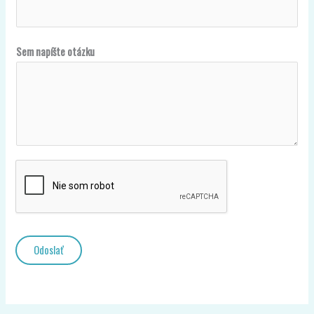
t
á
z
Sem napíšte otázku
k
u
Odoslať