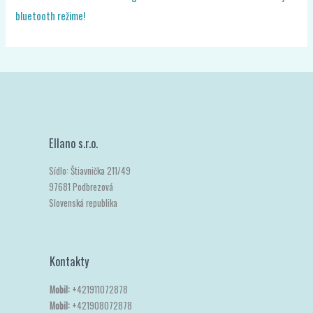
bluetooth režime!
Ellano s.r.o.
Sídlo: Štiavnička 211/49
97681 Podbrezová
Slovenská republika
Kontakty
Mobil:
+421911072878
Mobil:
+421908072878