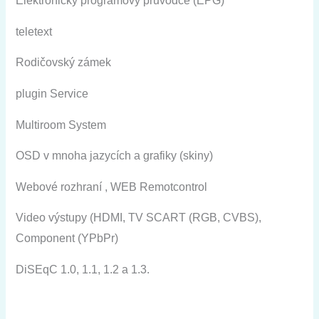
Elektronický
programový
průvodce
(
EPG)
teletext
Rodičovský
zámek
plugin
Service
Multiroom
System
OSD
v
mnoha jazycích
a
grafiky
(
skiny)
Webové
rozhraní
,
WEB
Remotcontrol
Video
výstupy
(
HDMI, TV
SCART
(
RGB,
CVBS
),
Component
(
YPbPr)
DiSEqC
1.0
,
1.1
,
1.2
a
1.3
.