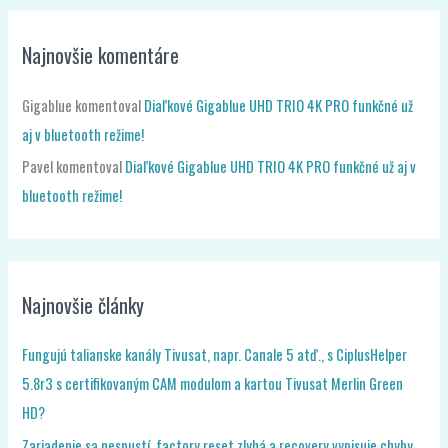
Najnovšie komentáre
Gigablue
komentoval
Diaľkové Gigablue UHD TRIO 4K PRO funkčné už
aj v bluetooth režime!
Pavel
komentoval
Diaľkové Gigablue UHD TRIO 4K PRO funkčné už aj v
bluetooth režime!
Najnovšie články
Fungujú talianske kanály Tivusat, napr. Canale 5 atď., s CiplusHelper
5.8r3 s certifikovaným CAM modulom a kartou Tivusat Merlin Green
HD?
Zariadenie sa nespustí, factory reset zlyhá a recovery vypisuje chyby