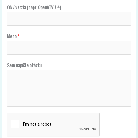
7
OS / verzia (napr. OpenATV 7.4)
.
4
)
Meno
*
v
e
r
z
Sem napíšte otázku
i
a