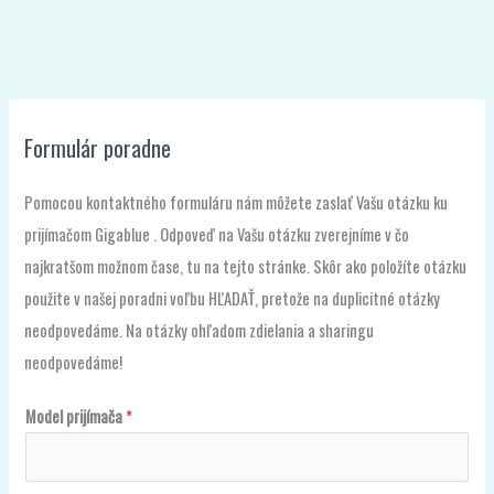
Formulár poradne
Pomocou kontaktného formuláru nám môžete zaslať Vašu otázku ku
prijímačom Gigablue . Odpoveď na Vašu otázku zverejníme v čo
najkratšom možnom čase, tu na tejto stránke. Skôr ako položíte otázku
použite v našej poradni voľbu HĽADAŤ, pretože na duplicitné otázky
neodpovedáme. Na otázky ohľadom zdielania a sharingu
neodpovedáme!
S
Model prijímača
*
e
m