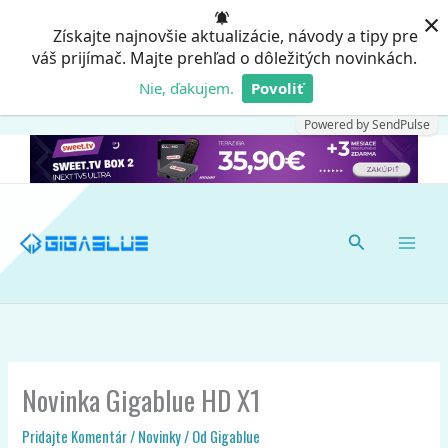
Preskočiť
×
Získajte najnovšie aktualizácie, návody a tipy pre
na
váš prijímač. Majte prehľad o dôležitých novinkách.
obsah
Nie, ďakujem.
Povoliť
Powered by SendPulse
Hľadať
Novinka Gigablue HD X1
Pridajte Komentár
/
Novinky
/ Od
Gigablue