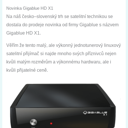
Novinka Gigablue HD X1
Na
náš
česko
–
slovenský
trh
se satelitní
technikou
se
dostala
do prodeje
novinka
od
firmy
Gigablue
s
názvem
Gigablue
HD
X1
.
Věřím
že
tento malý
,
ale
výkonný
jednotunerový
linuxový
satelitní přijímač
si
najde
mnoho svých příznivců
nejen
kvůli
malým
rozměrům
a
výkonnému
hardwaru
,
ale
i
kvůli
přijatelné ceně
.