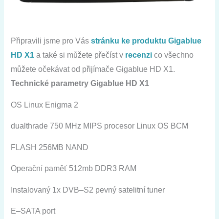
Připravili
jsme
pro
Vás
stránku
ke
produktu
Gigablue
HD
X1
a
také
si
můžete
přečíst
v
recenzi
co
všechno
můžete
očekávat
od
přijímače
Gigablue
HD
X1
.
Technické
parametry
Gigablue
HD
X1
OS
Linux
Enigma
2
dualthrade
750
MHz
MIPS
procesor
Linux
OS
BCM
FLASH
256MB
NAND
Operační paměť
512mb
DDR3
RAM
Instalovaný
1x
DVB
–
S2
pevný
satelitní tuner
E
–
SATA
port