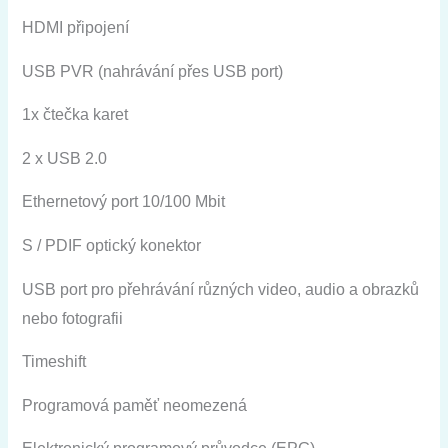
HDMI
připojení
USB
PVR
(
nahrávání přes
USB
port
)
1x
čtečka
karet
2
x
USB
2.0
Ethernetový
port
10/100
Mbit
S
/
PDIF
optický
konektor
USB
port
pro
přehrávání
různých
video
,
audio
a
obrazků
nebo
fotografii
Timeshift
Programová
paměť
neomezená