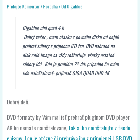
Pridajte Komentár
/
Poradňa
/ Od
Gigablue
Gigablue uhd quad 4 k
Dobrý večer , mam otázku z pevného disku mi nejdú
prehrať súbory z príponou IFO tzn. DVD nahrané na
disk celé image sa vždy reštartuje. všetky ostatné
súbory idú . Kde je problém ?? dík pripadne čo mám
kde nainštalovať- prijímač GIGA QUAD UHD 4K
Dobrý deň.
DVD formáty by Vám mal ísť prehrať pluginom DVD player.
AK ho nemáte nainštalovaný,
tak si ho doinštalujte z feedu
enigmy. Len je otázne či prehráva iba z pripojenej USB DVD