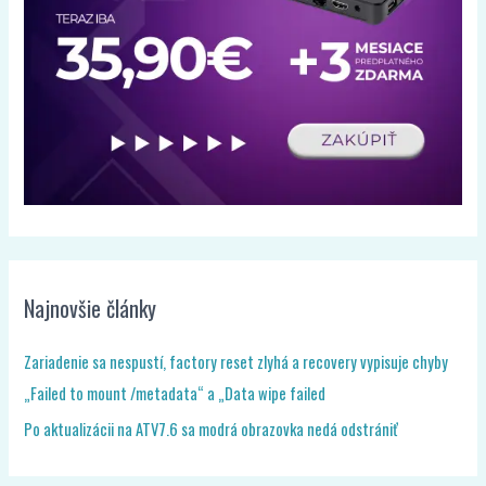
Najnovšie články
Zariadenie sa nespustí, factory reset zlyhá a recovery vypisuje chyby
„Failed to mount /metadata“ a „Data wipe failed
Po aktualizácii na ATV7.6 sa modrá obrazovka nedá odstrániť