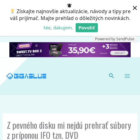
Preskočiť
×
Získajte najnovšie aktualizácie, návody a tipy pre
na
váš prijímač. Majte prehľad o dôležitých novinkách.
obsah
Nie, ďakujem.
Povoliť
Powered by SendPulse
Hľadať
Z pevného disku mi nejdú prehrať súbory
z príponou IFO tzn. DVD