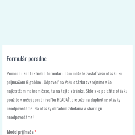
Formulár poradne
Pomocou kontaktného formuláru nám môžete zaslať Vašu otázku ku
prijímačom Gigablue . Odpoveď na Vašu otázku zverejníme v čo
najkratšom možnom čase, tu na tejto stránke. Skôr ako položíte otázku
použite v našej poradni voľbu HĽADAŤ, pretože na duplicitné otázky
neodpovedáme. Na otázky ohľadom zdielania a sharingu
neodpovedáme!
Model prijímača
*