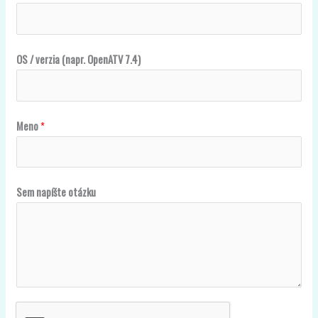
OS / verzia (napr. OpenATV 7.4)
M
Meno
*
e
n
o
Sem napíšte otázku
O
S
7
.
4
)